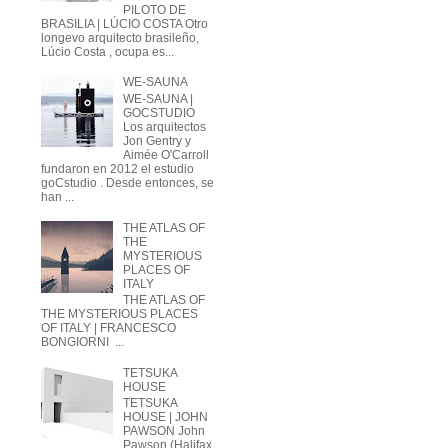
PILOTO DE
BRASILIA | LÚCIO COSTA Otro
longevo arquitecto brasileño,
Lúcio Costa , ocupa es...
WE-SAUNA
WE-SAUNA |
GOCSTUDIO
Los arquitectos
Jon Gentry y
Aimée O'Carroll
fundaron en 2012 el estudio
goCstudio . Desde entonces, se
han ...
THE ATLAS OF
THE
MYSTERIOUS
PLACES OF
ITALY
THE ATLAS OF
THE MYSTERIOUS PLACES
OF ITALY | FRANCESCO
BONGIORNI ...
TETSUKA
HOUSE
TETSUKA
HOUSE | JOHN
PAWSON John
Pawson (Halifax