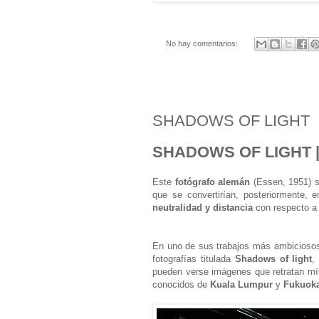
No hay comentarios:
jueves, 23 de julio de 2015
SHADOWS OF LIGHT
SHADOWS OF LIGHT 
Este
fotógrafo alemán
(Essen, 1951) s
que se convertirían, posteriormente, 
neutralidad y distancia
con respecto a 
En uno de sus trabajos más ambiciosos 
fotografías titulada
Shadows of light
,
pueden verse imágenes que retratan mí
conocidos de
Kuala Lumpur
y
Fukuok