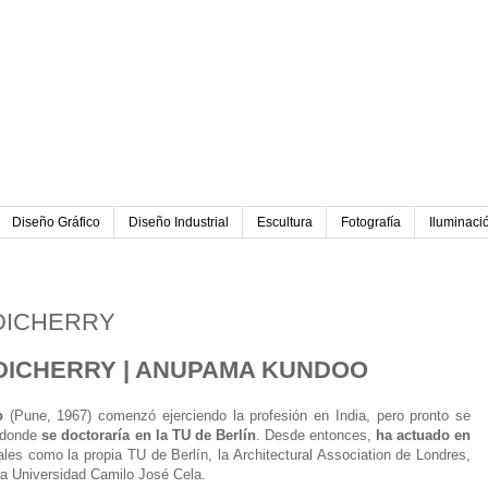
Diseño Gráfico
Diseño Industrial
Escultura
Fotografía
Iluminaci
DICHERRY
DICHERRY | ANUPAMA KUNDOO
o
(Pune, 1967) comenzó ejerciendo la profesión en India, pero pronto se
, donde
se doctoraría en la TU de Berlín
. Desde entonces,
ha actuado en
les como la propia TU de Berlín, la Architectural Association de Londres,
la Universidad Camilo José Cela.