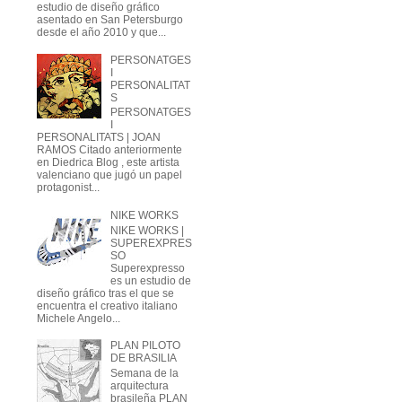
estudio de diseño gráfico
asentado en San Petersburgo
desde el año 2010 y que...
PERSONATGES
I
PERSONALITAT
S
PERSONATGES
I
PERSONALITATS | JOAN
RAMOS Citado anteriormente
en Diedrica Blog , este artista
valenciano que jugó un papel
protagonist...
NIKE WORKS
NIKE WORKS |
SUPEREXPRES
SO
Superexpresso
es un estudio de
diseño gráfico tras el que se
encuentra el creativo italiano
Michele Angelo...
PLAN PILOTO
DE BRASILIA
Semana de la
arquitectura
brasileña PLAN