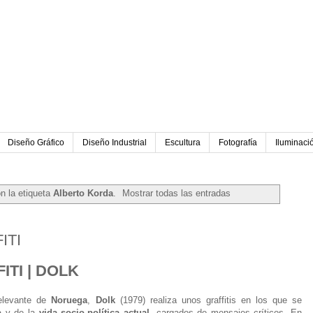
Diseño Gráfico
Diseño Industrial
Escultura
Fotografía
Iluminaci
n la etiqueta
Alberto Korda
.
Mostrar todas las entradas
2015
ITI
TI | DOLK
levante de
Noruega
,
Dolk
(1979) realiza unos graffitis en los que se
p
y de la
vida socio-política actual
, cargados de mensajes críticos. En