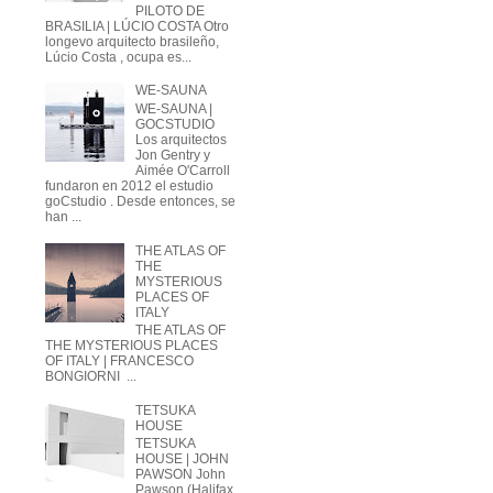
PILOTO DE
BRASILIA | LÚCIO COSTA Otro
longevo arquitecto brasileño,
Lúcio Costa , ocupa es...
WE-SAUNA
WE-SAUNA |
GOCSTUDIO
Los arquitectos
Jon Gentry y
Aimée O'Carroll
fundaron en 2012 el estudio
goCstudio . Desde entonces, se
han ...
THE ATLAS OF
THE
MYSTERIOUS
PLACES OF
ITALY
THE ATLAS OF
THE MYSTERIOUS PLACES
OF ITALY | FRANCESCO
BONGIORNI ...
TETSUKA
HOUSE
TETSUKA
HOUSE | JOHN
PAWSON John
Pawson (Halifax