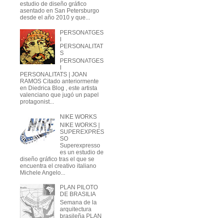
estudio de diseño gráfico
asentado en San Petersburgo
desde el año 2010 y que...
PERSONATGES
I
PERSONALITAT
S
PERSONATGES
I
PERSONALITATS | JOAN
RAMOS Citado anteriormente
en Diedrica Blog , este artista
valenciano que jugó un papel
protagonist...
NIKE WORKS
NIKE WORKS |
SUPEREXPRES
SO
Superexpresso
es un estudio de
diseño gráfico tras el que se
encuentra el creativo italiano
Michele Angelo...
PLAN PILOTO
DE BRASILIA
Semana de la
arquitectura
brasileña PLAN