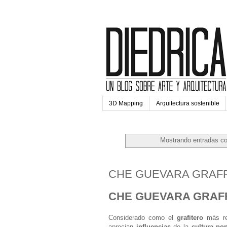
3D Mapping
Arquitectura sostenible
Mostrando entradas co
martes, 8 de septiembre de 
CHE GUEVARA GRAFF
CHE GUEVARA GRAFFI
Considerado como el
grafitero
más re
aprecian
influencias
de la
cultura po