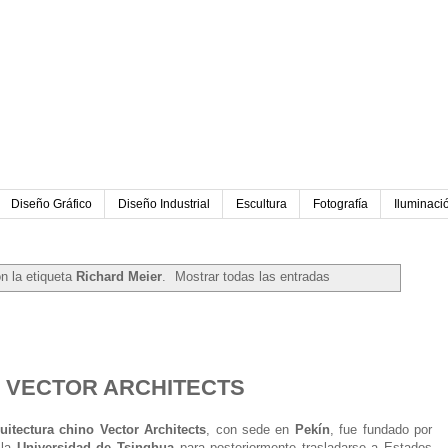
Diseño Gráfico
Diseño Industrial
Escultura
Fotografía
Iluminaci
n la etiqueta
Richard Meier
.
Mostrar todas las entradas
 VECTOR ARCHITECTS
uitectura chino Vector Architects
, con sede en
Pekín
, fue fundado por
 la
Universidad de Tsinghua
para posteriormente trasladarse a Estados