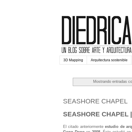
3D Mapping
Arquitectura sostenible
Mostrando entradas co
lunes, 29 de agosto de 2016
SEASHORE CHAPEL
SEASHORE CHAPEL |
El
citado anteriormente
estudio de arq
Gong Dong
en
2008
. Éste estudió en