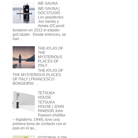
WE-SAUNA
WE-SAUNA |
GOCSTUDIO
Los arquitectos
Jon Gentry y
Aimée O'Carroll
fundaron en 2012 el estudio
goCstudio . Desde entonces, se
han ...
THE ATLAS OF
THE
MYSTERIOUS
PLACES OF
ITALY
THE ATLAS OF
THE MYSTERIOUS PLACES
OF ITALY | FRANCESCO
BONGIORNI ...
TETSUKA
HOUSE
TETSUKA
HOUSE | JOHN
PAWSON John
Pawson (Halifax
– Inglaterra, 1949), tuvo una
primera toma de contacto con el
país en el qu...
EDITORIALS DM