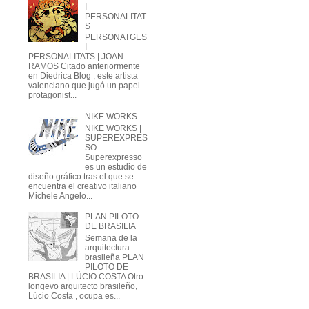
I
PERSONALITAT
S
PERSONATGES
I
PERSONALITATS | JOAN
RAMOS Citado anteriormente
en Diedrica Blog , este artista
valenciano que jugó un papel
protagonist...
NIKE WORKS
NIKE WORKS |
SUPEREXPRES
SO
Superexpresso
es un estudio de
diseño gráfico tras el que se
encuentra el creativo italiano
Michele Angelo...
PLAN PILOTO
DE BRASILIA
Semana de la
arquitectura
brasileña PLAN
PILOTO DE
BRASILIA | LÚCIO COSTA Otro
longevo arquitecto brasileño,
Lúcio Costa , ocupa es...