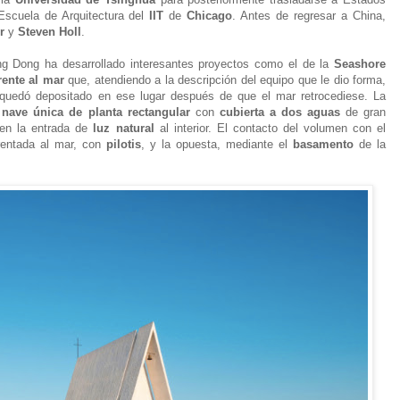
Escuela de Arquitectura del
IIT
de
Chicago
. Antes de regresar a China,
r
y
Steven Holl
.
ong Dong ha desarrollado interesantes proyectos como el de la
Seashore
rente al mar
que, atendiendo a la descripción del equipo que le dio forma,
uedó depositado en ese lugar después de que el mar retrocediese. La
e
nave única de planta rectangular
con
cubierta a dos aguas
de gran
en la entrada de
luz natural
al interior. El contacto del volumen con el
frentada al mar, con
pilotis
, y la opuesta, mediante el
basamento
de la