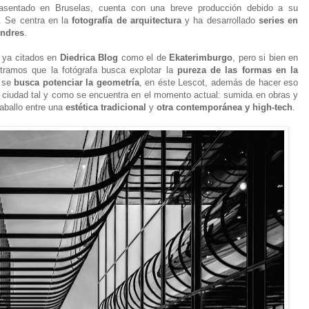
asentado en Bruselas, cuenta con una breve producción debido a su
. Se centra en la
fotografía de arquitectura
y ha desarrollado
series en
ndres
.
s ya citados en
Diedrica Blog
como el de
Ekaterimburgo
, pero si bien en
ramos que la fotógrafa busca explotar la
pureza de las formas en la
s se
busca potenciar la geometría
, en éste Lescot, además de hacer eso
 ciudad tal y como se encuentra en el momento actual: sumida en obras y
aballo entre una
estética tradicional
y
otra contemporánea y high-tech
.