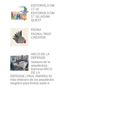
EDITORIALS DM
17 18
EDITORIALS DM
17 18 | ADAM
QUEST
FAÜNA
FAÜNA | TRÜF
CREATIVE
ARCO DE LA
DÉFENSE
Semana de la
arquitectura
francesa ARCO
DE LA
DÉFENSE | PAUL ANDREU El
más veterano de los arquitectos
elegidos para formar parte d...