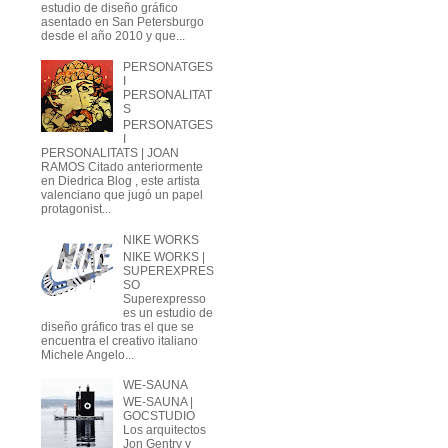
estudio de diseño gráfico
asentado en San Petersburgo
desde el año 2010 y que...
PERSONATGES
I
PERSONALITAT
S
PERSONATGES
I
PERSONALITATS | JOAN
RAMOS Citado anteriormente
en Diedrica Blog , este artista
valenciano que jugó un papel
protagonist...
NIKE WORKS
NIKE WORKS |
SUPEREXPRES
SO
Superexpresso
es un estudio de
diseño gráfico tras el que se
encuentra el creativo italiano
Michele Angelo...
WE-SAUNA
WE-SAUNA |
GOCSTUDIO
Los arquitectos
Jon Gentry y