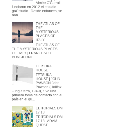
Aimée O'Carroll
fundaron en 2012 el estudio
goCstudio . Desde entonces, se
han ...
THE ATLAS OF
THE
MYSTERIOUS
PLACES OF
ITALY
THE ATLAS OF
THE MYSTERIOUS PLACES
OF ITALY | FRANCESCO
BONGIORNI ...
TETSUKA
HOUSE
TETSUKA
HOUSE | JOHN
PAWSON John
Pawson (Halifax
– Inglaterra, 1949), tuvo una
primera toma de contacto con el
país en el qu...
EDITORIALS DM
17 18
EDITORIALS DM
17 18 | ADAM
QUEST