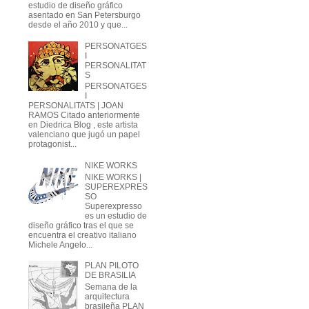
estudio de diseño gráfico
asentado en San Petersburgo
desde el año 2010 y que...
PERSONATGES
I
PERSONALITAT
S
PERSONATGES
I
PERSONALITATS | JOAN
RAMOS Citado anteriormente
en Diedrica Blog , este artista
valenciano que jugó un papel
protagonist...
NIKE WORKS
NIKE WORKS |
SUPEREXPRES
SO
Superexpresso
es un estudio de
diseño gráfico tras el que se
encuentra el creativo italiano
Michele Angelo...
PLAN PILOTO
DE BRASILIA
Semana de la
arquitectura
brasileña PLAN