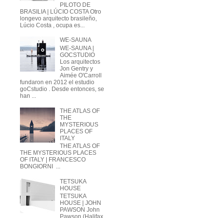
PILOTO DE
BRASILIA | LÚCIO COSTA Otro
longevo arquitecto brasileño,
Lúcio Costa , ocupa es...
WE-SAUNA
WE-SAUNA |
GOCSTUDIO
Los arquitectos
Jon Gentry y
Aimée O'Carroll
fundaron en 2012 el estudio
goCstudio . Desde entonces, se
han ...
THE ATLAS OF
THE
MYSTERIOUS
PLACES OF
ITALY
THE ATLAS OF
THE MYSTERIOUS PLACES
OF ITALY | FRANCESCO
BONGIORNI ...
TETSUKA
HOUSE
TETSUKA
HOUSE | JOHN
PAWSON John
Pawson (Halifax