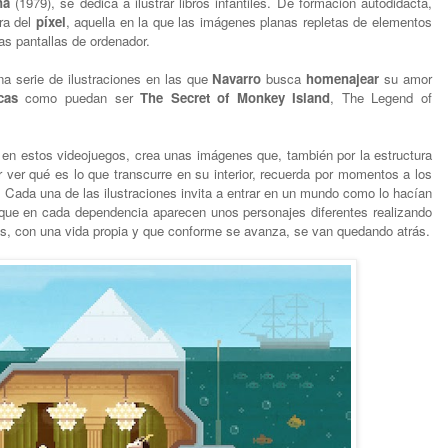
na
(1979), se dedica a ilustrar libros infantiles. De formación autodidacta,
ra del
píxel
, aquella en la que las imágenes planas repletas de elementos
s pantallas de ordenador.
a serie de ilustraciones en las que
Navarro
busca
homenajear
su amor
cas
como puedan ser
The Secret of Monkey Island
, The Legend of
 en estos videojuegos, crea unas imágenes que, también por la estructura
r ver qué es lo que transcurre en su interior, recuerda por momentos a los
 Cada una de las ilustraciones invita a entrar en un mundo como lo hacían
l que en cada dependencia aparecen unos personajes diferentes realizando
ás, con una vida propia y que conforme se avanza, se van quedando atrás.