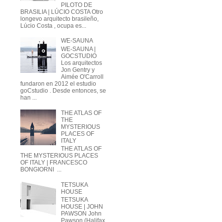
PILOTO DE
BRASILIA | LÚCIO COSTA Otro
longevo arquitecto brasileño,
Lúcio Costa , ocupa es...
WE-SAUNA
WE-SAUNA |
GOCSTUDIO
Los arquitectos
Jon Gentry y
Aimée O'Carroll
fundaron en 2012 el estudio
goCstudio . Desde entonces, se
han ...
THE ATLAS OF
THE
MYSTERIOUS
PLACES OF
ITALY
THE ATLAS OF
THE MYSTERIOUS PLACES
OF ITALY | FRANCESCO
BONGIORNI ...
TETSUKA
HOUSE
TETSUKA
HOUSE | JOHN
PAWSON John
Pawson (Halifax