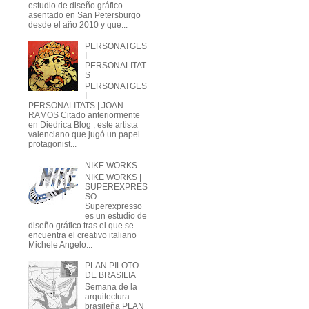
estudio de diseño gráfico
asentado en San Petersburgo
desde el año 2010 y que...
PERSONATGES
I
PERSONALITAT
S
PERSONATGES
I
PERSONALITATS | JOAN
RAMOS Citado anteriormente
en Diedrica Blog , este artista
valenciano que jugó un papel
protagonist...
NIKE WORKS
NIKE WORKS |
SUPEREXPRES
SO
Superexpresso
es un estudio de
diseño gráfico tras el que se
encuentra el creativo italiano
Michele Angelo...
PLAN PILOTO
DE BRASILIA
Semana de la
arquitectura
brasileña PLAN