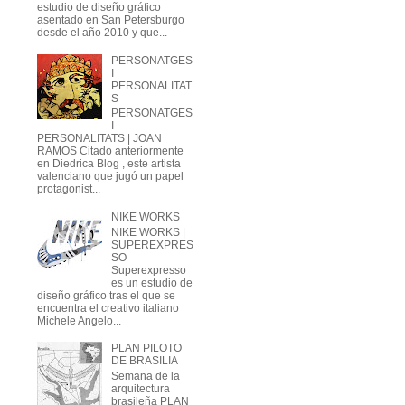
estudio de diseño gráfico
asentado en San Petersburgo
desde el año 2010 y que...
PERSONATGES
I
PERSONALITAT
S
PERSONATGES
I
PERSONALITATS | JOAN
RAMOS Citado anteriormente
en Diedrica Blog , este artista
valenciano que jugó un papel
protagonist...
NIKE WORKS
NIKE WORKS |
SUPEREXPRES
SO
Superexpresso
es un estudio de
diseño gráfico tras el que se
encuentra el creativo italiano
Michele Angelo...
PLAN PILOTO
DE BRASILIA
Semana de la
arquitectura
brasileña PLAN