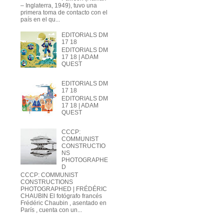
– Inglaterra, 1949), tuvo una
primera toma de contacto con el
país en el qu...
EDITORIALS DM
17 18
EDITORIALS DM
17 18 | ADAM
QUEST
EDITORIALS DM
17 18
EDITORIALS DM
17 18 | ADAM
QUEST
CCCP:
COMMUNIST
CONSTRUCTIO
NS
PHOTOGRAPHE
D
CCCP: COMMUNIST
CONSTRUCTIONS
PHOTOGRAPHED | FRÉDÉRIC
CHAUBIN El fotógrafo francés
Frédéric Chaubin , asentado en
París , cuenta con un...