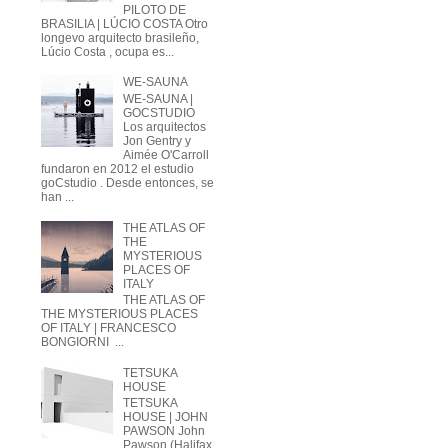
PILOTO DE
BRASILIA | LÚCIO COSTA Otro
longevo arquitecto brasileño,
Lúcio Costa , ocupa es...
WE-SAUNA
WE-SAUNA |
GOCSTUDIO
Los arquitectos
Jon Gentry y
Aimée O'Carroll
fundaron en 2012 el estudio
goCstudio . Desde entonces, se
han ...
THE ATLAS OF
THE
MYSTERIOUS
PLACES OF
ITALY
THE ATLAS OF
THE MYSTERIOUS PLACES
OF ITALY | FRANCESCO
BONGIORNI ...
TETSUKA
HOUSE
TETSUKA
HOUSE | JOHN
PAWSON John
Pawson (Halifax