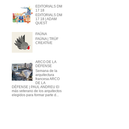
EDITORIALS DM
17 18
EDITORIALS DM
17 18 | ADAM
QUEST
FAÜNA
FAÜNA | TRÜF
CREATIVE
ARCO DE LA
DÉFENSE
Semana de la
arquitectura
francesa ARCO
DE LA
DÉFENSE | PAUL ANDREU El
más veterano de los arquitectos
elegidos para formar parte d...