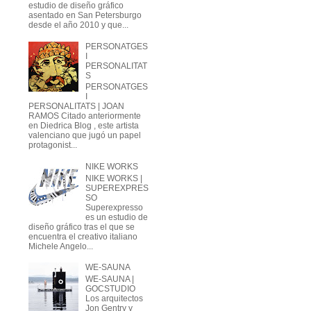
estudio de diseño gráfico
asentado en San Petersburgo
desde el año 2010 y que...
PERSONATGES
I
PERSONALITAT
S
PERSONATGES
I
PERSONALITATS | JOAN
RAMOS Citado anteriormente
en Diedrica Blog , este artista
valenciano que jugó un papel
protagonist...
NIKE WORKS
NIKE WORKS |
SUPEREXPRES
SO
Superexpresso
es un estudio de
diseño gráfico tras el que se
encuentra el creativo italiano
Michele Angelo...
WE-SAUNA
WE-SAUNA |
GOCSTUDIO
Los arquitectos
Jon Gentry y