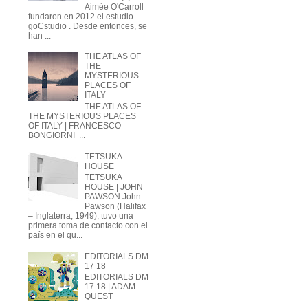
Aimée O'Carroll
fundaron en 2012 el estudio
goCstudio . Desde entonces, se
han ...
THE ATLAS OF
THE
MYSTERIOUS
PLACES OF
ITALY
THE ATLAS OF
THE MYSTERIOUS PLACES
OF ITALY | FRANCESCO
BONGIORNI ...
TETSUKA
HOUSE
TETSUKA
HOUSE | JOHN
PAWSON John
Pawson (Halifax
– Inglaterra, 1949), tuvo una
primera toma de contacto con el
país en el qu...
EDITORIALS DM
17 18
EDITORIALS DM
17 18 | ADAM
QUEST