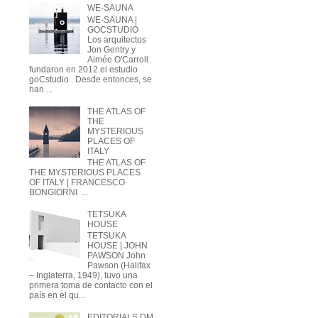
WE-SAUNA
WE-SAUNA |
GOCSTUDIO
Los arquitectos
Jon Gentry y
Aimée O'Carroll
fundaron en 2012 el estudio
goCstudio . Desde entonces, se
han ...
THE ATLAS OF
THE
MYSTERIOUS
PLACES OF
ITALY
THE ATLAS OF
THE MYSTERIOUS PLACES
OF ITALY | FRANCESCO
BONGIORNI ...
TETSUKA
HOUSE
TETSUKA
HOUSE | JOHN
PAWSON John
Pawson (Halifax
– Inglaterra, 1949), tuvo una
primera toma de contacto con el
país en el qu...
EDITORIALS DM