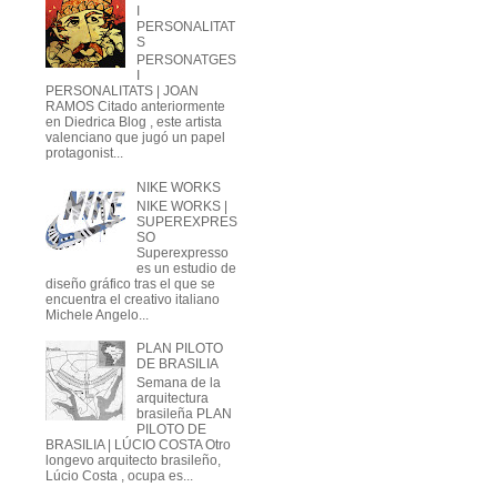
I
PERSONALITAT
S
PERSONATGES
I
PERSONALITATS | JOAN
RAMOS Citado anteriormente
en Diedrica Blog , este artista
valenciano que jugó un papel
protagonist...
NIKE WORKS
NIKE WORKS |
SUPEREXPRES
SO
Superexpresso
es un estudio de
diseño gráfico tras el que se
encuentra el creativo italiano
Michele Angelo...
PLAN PILOTO
DE BRASILIA
Semana de la
arquitectura
brasileña PLAN
PILOTO DE
BRASILIA | LÚCIO COSTA Otro
longevo arquitecto brasileño,
Lúcio Costa , ocupa es...