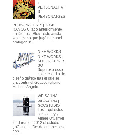
I
PERSONALITAT
S
PERSONATGES
I
PERSONALITATS | JOAN
RAMOS Citado anteriormente
en Diedrica Blog , este artista
valenciano que jugó un papel
protagonist...
NIKE WORKS
NIKE WORKS |
SUPEREXPRES
SO
Superexpresso
es un estudio de
diseño gráfico tras el que se
encuentra el creativo italiano
Michele Angelo...
WE-SAUNA
WE-SAUNA |
GOCSTUDIO
Los arquitectos
Jon Gentry y
Aimée O'Carroll
fundaron en 2012 el estudio
goCstudio . Desde entonces, se
han ...