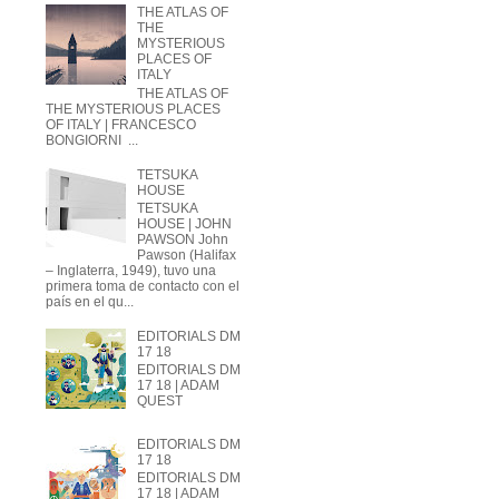
THE ATLAS OF
THE
MYSTERIOUS
PLACES OF
ITALY
THE ATLAS OF
THE MYSTERIOUS PLACES
OF ITALY | FRANCESCO
BONGIORNI ...
TETSUKA
HOUSE
TETSUKA
HOUSE | JOHN
PAWSON John
Pawson (Halifax
– Inglaterra, 1949), tuvo una
primera toma de contacto con el
país en el qu...
EDITORIALS DM
17 18
EDITORIALS DM
17 18 | ADAM
QUEST
EDITORIALS DM
17 18
EDITORIALS DM
17 18 | ADAM