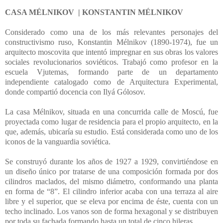
CASA MÉLNIKOV
| KONSTANTIN MÉLNIKOV
Considerado como una de los más relevantes personajes del
constructivismo ruso, Konstantin Mélnikov (1890-1974), fue un
arquitecto moscovita que intentó impregnar en sus obras los valores
sociales revolucionarios soviéticos. Trabajó como profesor en la
escuela Vjutemas, formando parte de un departamento
independiente catalogado como de Arquitectura Experimental,
donde compartió docencia con Ilyá Gólosov.
La casa Mélnikov, situada en una concurrida calle de Moscú, fue
proyectada como lugar de residencia para el propio arquitecto, en la
que, además, ubicaría su estudio. Está considerada como uno de los
iconos de la vanguardia soviética.
Se construyó durante los años de 1927 a 1929, convirtiéndose en
un diseño único por tratarse de una composición formada por dos
cilindros maclados, del mismo diámetro, conformando una planta
en forma de “8”. El cilindro inferior acaba con una terraza al aire
libre y el superior, que se eleva por encima de éste, cuenta con un
techo inclinado. Los vanos son de forma hexagonal y se distribuyen
por toda su fachada formando hasta un total de cinco hileras.