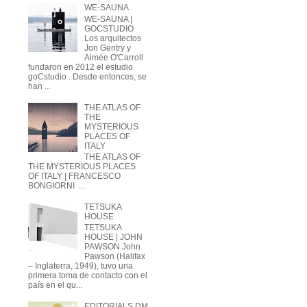
WE-SAUNA
WE-SAUNA |
GOCSTUDIO
Los arquitectos
Jon Gentry y
Aimée O'Carroll
fundaron en 2012 el estudio
goCstudio . Desde entonces, se
han ...
THE ATLAS OF
THE
MYSTERIOUS
PLACES OF
ITALY
THE ATLAS OF
THE MYSTERIOUS PLACES
OF ITALY | FRANCESCO
BONGIORNI ...
TETSUKA
HOUSE
TETSUKA
HOUSE | JOHN
PAWSON John
Pawson (Halifax
– Inglaterra, 1949), tuvo una
primera toma de contacto con el
país en el qu...
EDITORIALS DM