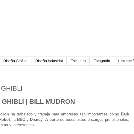
Diseño Gráfico
Diseño Industrial
Escultura
Fotografía
Iluminaci
015
 GHIBLI
GHIBLI |
BILL MUDRON
udron
ha trabajado y trabaja para empresas tan importantes como
Dark
Robot
, la
BBC
y
Disney
.
A parte
de todos estos encargos profesionales,
es
muy interesantes.