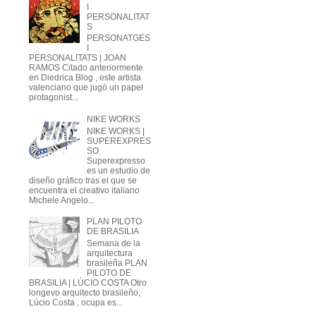
I
PERSONALITAT
S
PERSONATGES
I
PERSONALITATS | JOAN
RAMOS Citado anteriormente
en Diedrica Blog , este artista
valenciano que jugó un papel
protagonist...
NIKE WORKS
NIKE WORKS |
SUPEREXPRES
SO
Superexpresso
es un estudio de
diseño gráfico tras el que se
encuentra el creativo italiano
Michele Angelo...
PLAN PILOTO
DE BRASILIA
Semana de la
arquitectura
brasileña PLAN
PILOTO DE
BRASILIA | LÚCIO COSTA Otro
longevo arquitecto brasileño,
Lúcio Costa , ocupa es...