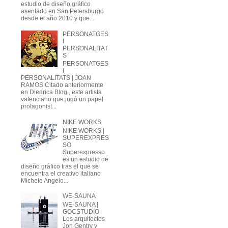
estudio de diseño gráfico
asentado en San Petersburgo
desde el año 2010 y que...
PERSONATGES
I
PERSONALITAT
S
PERSONATGES
I
PERSONALITATS | JOAN
RAMOS Citado anteriormente
en Diedrica Blog , este artista
valenciano que jugó un papel
protagonist...
NIKE WORKS
NIKE WORKS |
SUPEREXPRES
SO
Superexpresso
es un estudio de
diseño gráfico tras el que se
encuentra el creativo italiano
Michele Angelo...
WE-SAUNA
WE-SAUNA |
GOCSTUDIO
Los arquitectos
Jon Gentry y