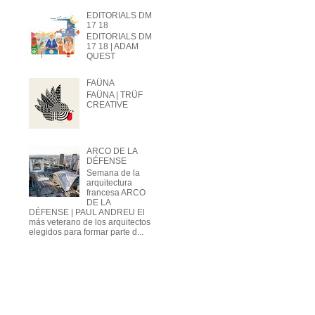
EDITORIALS DM
17 18
EDITORIALS DM
17 18 | ADAM
QUEST
FAÜNA
FAÜNA | TRÜF
CREATIVE
ARCO DE LA
DÉFENSE
Semana de la
arquitectura
francesa ARCO
DE LA
DÉFENSE | PAUL ANDREU El
más veterano de los arquitectos
elegidos para formar parte d...