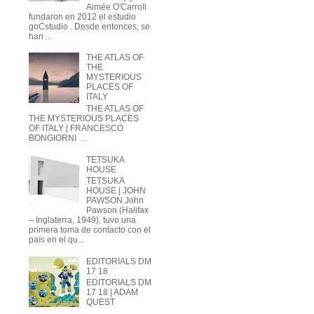
Aimée O'Carroll
fundaron en 2012 el estudio
goCstudio . Desde entonces, se
han ...
THE ATLAS OF
THE
MYSTERIOUS
PLACES OF
ITALY
THE ATLAS OF
THE MYSTERIOUS PLACES
OF ITALY | FRANCESCO
BONGIORNI ...
TETSUKA
HOUSE
TETSUKA
HOUSE | JOHN
PAWSON John
Pawson (Halifax
– Inglaterra, 1949), tuvo una
primera toma de contacto con el
país en el qu...
EDITORIALS DM
17 18
EDITORIALS DM
17 18 | ADAM
QUEST