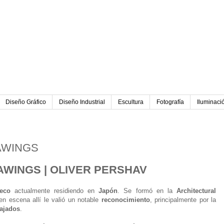
Diseño Gráfico
Diseño Industrial
Escultura
Fotografía
Iluminaci
16
AWINGS
WINGS | OLIVER PERSHAV
ueco
actualmente residiendo en
Japón
. Se formó en la
Architectural
n escena allí le valió un notable
reconocimiento
, principalmente por la
ajados
.