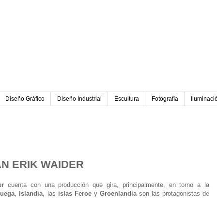
Diseño Gráfico
Diseño Industrial
Escultura
Fotografía
Iluminaci
017
AN ERIK WAIDER
er
cuenta con una producción que gira, principalmente, en torno a la
ruega
,
Islandia
, las
islas Feroe
y
Groenlandia
son las protagonistas de