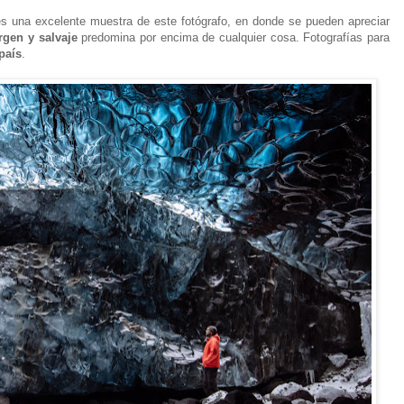
es una excelente muestra de este fotógrafo, en donde se pueden apreciar
irgen y salvaje
predomina por encima de cualquier cosa. Fotografías para
país
.