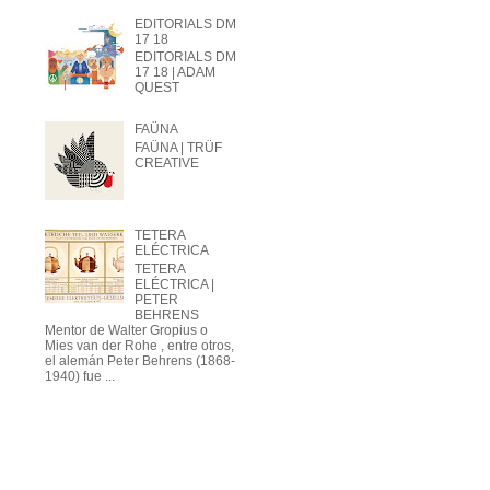
EDITORIALS DM
17 18
EDITORIALS DM
17 18 | ADAM
QUEST
FAÜNA
FAÜNA | TRÜF
CREATIVE
TETERA
ELÉCTRICA
TETERA
ELÉCTRICA |
PETER
BEHRENS
Mentor de Walter Gropius o
Mies van der Rohe , entre otros,
el alemán Peter Behrens (1868-
1940) fue ...