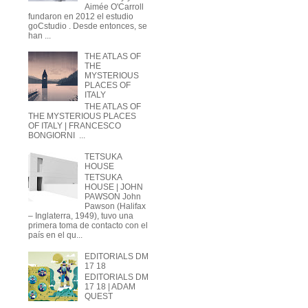
Aimée O'Carroll
fundaron en 2012 el estudio
goCstudio . Desde entonces, se
han ...
THE ATLAS OF
THE
MYSTERIOUS
PLACES OF
ITALY
THE ATLAS OF
THE MYSTERIOUS PLACES
OF ITALY | FRANCESCO
BONGIORNI ...
TETSUKA
HOUSE
TETSUKA
HOUSE | JOHN
PAWSON John
Pawson (Halifax
– Inglaterra, 1949), tuvo una
primera toma de contacto con el
país en el qu...
EDITORIALS DM
17 18
EDITORIALS DM
17 18 | ADAM
QUEST