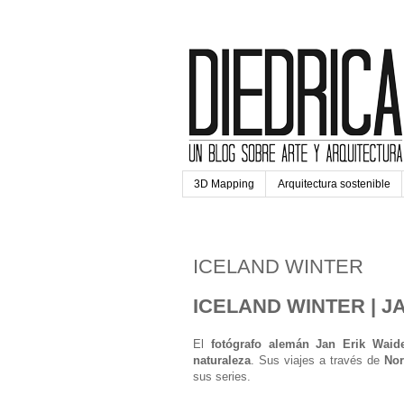
3D Mapping
Arquitectura sostenible
miércoles, 2 de agosto de 2
ICELAND WINTER
ICELAND WINTER | J
El
fotógrafo alemán Jan Erik Waid
naturaleza
. Sus viajes a través de
No
sus series.