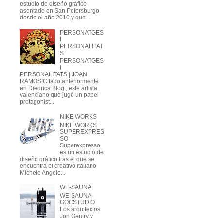
estudio de diseño gráfico
asentado en San Petersburgo
desde el año 2010 y que...
PERSONATGES
I
PERSONALITAT
S
PERSONATGES
I
PERSONALITATS | JOAN
RAMOS Citado anteriormente
en Diedrica Blog , este artista
valenciano que jugó un papel
protagonist...
NIKE WORKS
NIKE WORKS |
SUPEREXPRES
SO
Superexpresso
es un estudio de
diseño gráfico tras el que se
encuentra el creativo italiano
Michele Angelo...
WE-SAUNA
WE-SAUNA |
GOCSTUDIO
Los arquitectos
Jon Gentry y