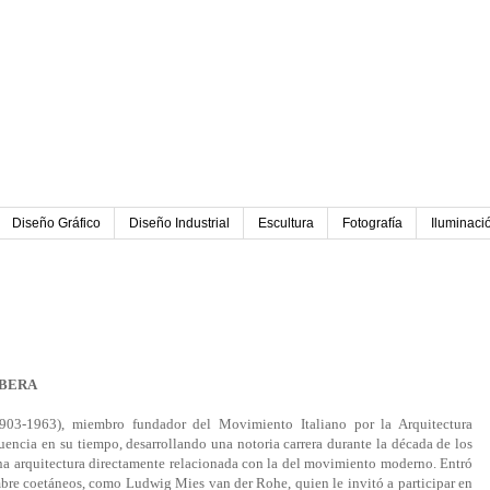
Diseño Gráfico
Diseño Industrial
Escultura
Fotografía
Iluminaci
IBERA
1903-1963), miembro fundador del Movimiento Italiano por la Arquitectura
luencia en su tiempo, desarrollando una notoria carrera durante la década de los
una arquitectura directamente relacionada con la del movimiento moderno. Entró
mbre coetáneos, como Ludwig Mies van der Rohe, quien le invitó a participar en