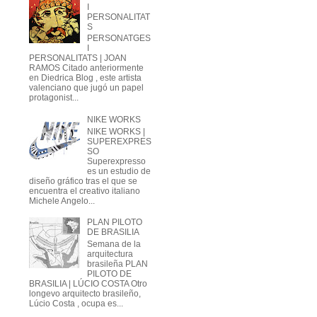
I
PERSONALITAT
S
PERSONATGES
I
PERSONALITATS | JOAN
RAMOS Citado anteriormente
en Diedrica Blog , este artista
valenciano que jugó un papel
protagonist...
NIKE WORKS
NIKE WORKS |
SUPEREXPRES
SO
Superexpresso
es un estudio de
diseño gráfico tras el que se
encuentra el creativo italiano
Michele Angelo...
PLAN PILOTO
DE BRASILIA
Semana de la
arquitectura
brasileña PLAN
PILOTO DE
BRASILIA | LÚCIO COSTA Otro
longevo arquitecto brasileño,
Lúcio Costa , ocupa es...