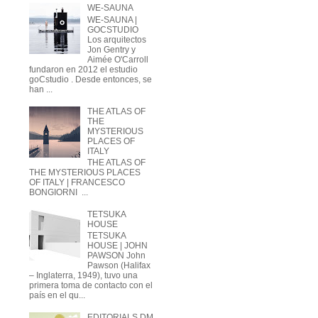
WE-SAUNA
WE-SAUNA |
GOCSTUDIO
Los arquitectos
Jon Gentry y
Aimée O'Carroll
fundaron en 2012 el estudio
goCstudio . Desde entonces, se
han ...
THE ATLAS OF
THE
MYSTERIOUS
PLACES OF
ITALY
THE ATLAS OF
THE MYSTERIOUS PLACES
OF ITALY | FRANCESCO
BONGIORNI ...
TETSUKA
HOUSE
TETSUKA
HOUSE | JOHN
PAWSON John
Pawson (Halifax
– Inglaterra, 1949), tuvo una
primera toma de contacto con el
país en el qu...
EDITORIALS DM