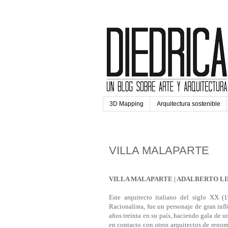
3D Mapping
Arquitectura sostenible
jueves, 20 de marzo de 2014
VILLA MALAPARTE
VILLA MALAPARTE | ADALBERTO L
Este arquitecto italiano del siglo XX (
Racionalista, fue un personaje de gran inf
años treinta en su país, haciendo gala de 
en contacto con otros arquitectos de reno