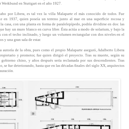
r Werkbund en Stuttgart en el año 1927.
cabo por Libera, es tal vez la villa Malaparte el más conocido de todos. Fue
te en 1937, quien poseía un terreno junto al mar en una superficie rocosa y
e la casa, con una planta en forma de paralelepípedo, podría dividirse en dos: las
 que hay un muro blanco en curva libre. Ésta actúa a modo de solarium, y bajo la
con el techo inclinado, y luego un volumen rectangular con dos niveles en el
os y una gran sala de estar.
la autoría de la obra, pues como el propio Malaparte aseguró, Adalberto Libera
ropietario y promotor, fue quien dirigió el proyecto. Tras su muerte, según su
 gobierno chino, y años después sería reclamada por sus descendientes. Tras
o, se fue deteriorando, hasta que en las décadas finales del siglo XX, arquitectos
tauración.